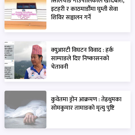
सिलिचोङ गाउँपालिकाले खाँदबारी,
इटहरी र काठमाडौंमा घुम्ती सेवा
शिविर सञ्चालन गर्ने
क्युआरटी विघटन विवाद : हर्क
साम्पाङले दिए निष्कासनको
चेतावनी
कुवेतमा ड्रोन आक्रमण : तेह्रथुमका
सोमकुमार तामाङको मृत्यु पुष्टि