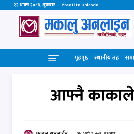
२२ श्रावण २०८३, शुक्रबार
Preeti to Unicode
गृहपृष्ठ
स्थानीय तह
सम
आफ्नै काकाले
मकालु अनलाईन
२५ भदौ २०७६, बुधबार