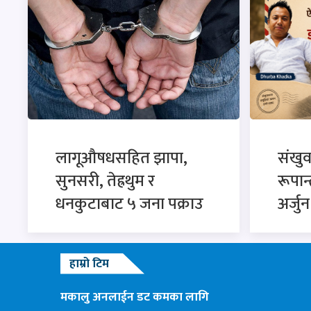
लागूऔषधसहित झापा,
संखु
सुनसरी, तेह्रथुम र
रूपान
धनकुटाबाट ५ जना पक्राउ
अर्जु
हाम्रो टिम
मकालु अनलाईन डट कमका लागि