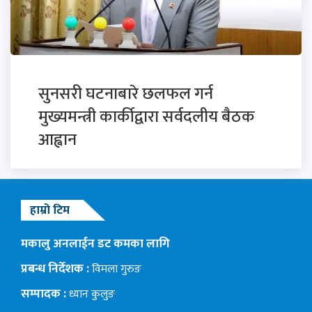
सुनसरी घटनाबारे छलफल गर्न
मुख्यमन्त्री कार्कीद्वारा सर्वदलीय बैठक
आह्वान
हाम्रो टिम
मकालु अनलाईन डट कमका लागि
प्रबन्ध निर्देशक :
विमला गुरुङ
सम्पादक :
ध्यान कुलुङ