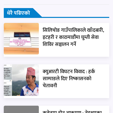
धेरै पढिएको
सिलिचोङ गाउँपालिकाले खाँदबारी,
इटहरी र काठमाडौंमा घुम्ती सेवा
शिविर सञ्चालन गर्ने
क्युआरटी विघटन विवाद : हर्क
साम्पाङले दिए निष्कासनको
चेतावनी
कुवेतमा ड्रोन आक्रमण : तेह्रथुमका