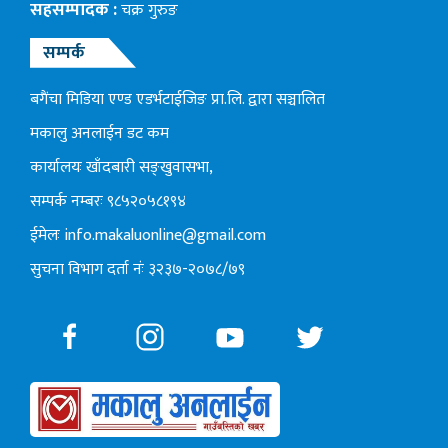
सहसम्पादक :
चक्र गुरुङ
सम्पर्क
बगैंचा मिडिया एण्ड एडर्भटाईजिङ प्रा.लि. द्वारा सञ्चालित
मकालु अनलाईन डट कम
कार्यालयः खाँदबारी सङ्खुवासभा,
सम्पर्क नम्बरः ९८५२०५८१९४
ईमेलः
info.makaluonline@gmail.com
सुचना विभाग दर्ता नंः ३२३७-२०७८/७९