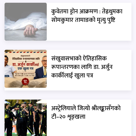
कुवेतमा ड्रोन आक्रमण : तेह्रथुमका
सोमकुमार तामाङको मृत्यु पुष्टि
संखुवासभाको ऐतिहासिक
रूपान्तरणका लागि डा. अर्जुन
कार्कीलाई खुला पत्र
अस्ट्रेलियाले जित्यो श्रीलङ्कासँगको
टी–२० शृङ्खला