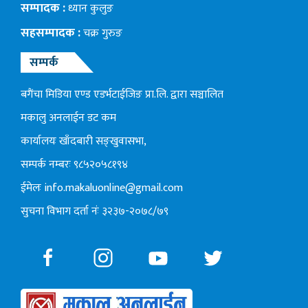
सम्पादक :
ध्यान कुलुङ
सहसम्पादक :
चक्र गुरुङ
सम्पर्क
बगैंचा मिडिया एण्ड एडर्भटाईजिङ प्रा.लि. द्वारा सञ्चालित
मकालु अनलाईन डट कम
कार्यालयः खाँदबारी सङ्खुवासभा,
सम्पर्क नम्बरः ९८५२०५८१९४
ईमेलः
info.makaluonline@gmail.com
सुचना विभाग दर्ता नंः ३२३७-२०७८/७९