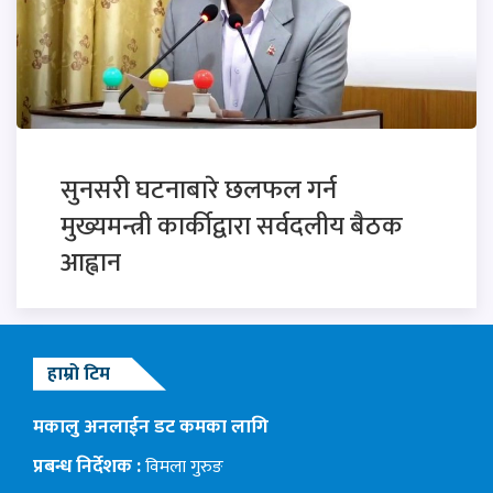
सुनसरी घटनाबारे छलफल गर्न
मुख्यमन्त्री कार्कीद्वारा सर्वदलीय बैठक
आह्वान
हाम्रो टिम
मकालु अनलाईन डट कमका लागि
प्रबन्ध निर्देशक :
विमला गुरुङ