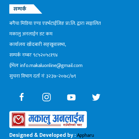
सम्पर्क
बगैंचा मिडिया एण्ड एडर्भटाईजिङ प्रा.लि. द्वारा सञ्चालित
मकालु अनलाईन डट कम
कार्यालयः खाँदबारी सङ्खुवासभा,
सम्पर्क नम्बरः ९८५२०५८१९४
ईमेलः
info.makaluonline@gmail.com
सुचना विभाग दर्ता नंः ३२३७-२०७८/७९
Designed & Developed by :
Appharu