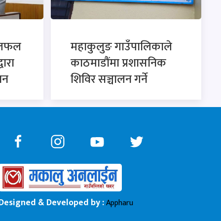
छलफल
महाकुलुङ गाउँपालिकाले
्वारा
काठमाडौंमा प्रशासनिक
ान
शिविर सञ्चालन गर्ने
Designed & Developed by :
Appharu