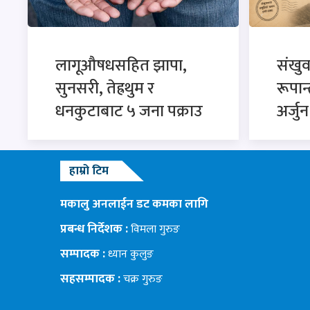
लागूऔषधसहित झापा,
संखु
सुनसरी, तेह्रथुम र
रूपान
धनकुटाबाट ५ जना पक्राउ
अर्जु
हाम्रो टिम
मकालु अनलाईन डट कमका लागि
प्रबन्ध निर्देशक :
विमला गुरुङ
सम्पादक :
ध्यान कुलुङ
सहसम्पादक :
चक्र गुरुङ