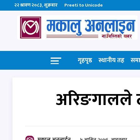
२२ श्रावण २०८३, शुक्रबार
Preeti to Unicode
गृहपृष्ठ
स्थानीय तह
सम
अरिङगालले ट
मकालु अनलाईन
५ आश्विन २०७६, आइतबार