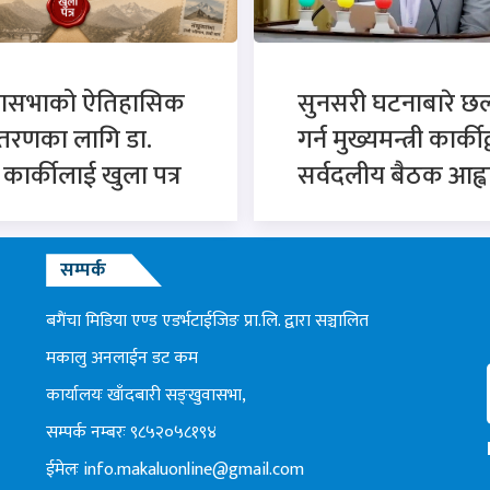
वासभाको ऐतिहासिक
सुनसरी घटनाबारे 
्तरणका लागि डा.
गर्न मुख्यमन्त्री कार्कीद
न कार्कीलाई खुला पत्र
सर्वदलीय बैठक आह्व
सम्पर्क
बगैंचा मिडिया एण्ड एडर्भटाईजिङ प्रा.लि. द्वारा सञ्चालित
मकालु अनलाईन डट कम
कार्यालयः खाँदबारी सङ्खुवासभा,
सम्पर्क नम्बरः ९८५२०५८१९४
ईमेलः
info.makaluonline@gmail.com