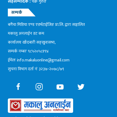
सहसम्पादक :
चक्र गुरुङ
सम्पर्क
बगैंचा मिडिया एण्ड एडर्भटाईजिङ प्रा.लि. द्वारा सञ्चालित
मकालु अनलाईन डट कम
कार्यालयः खाँदबारी सङ्खुवासभा,
सम्पर्क नम्बरः ९८५२०५८१९४
ईमेलः
info.makaluonline@gmail.com
सुचना विभाग दर्ता नंः ३२३७-२०७८/७९