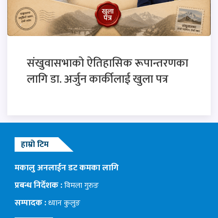
संखुवासभाको ऐतिहासिक रूपान्तरणका
लागि डा. अर्जुन कार्कीलाई खुला पत्र
हाम्रो टिम
मकालु अनलाईन डट कमका लागि
प्रबन्ध निर्देशक :
विमला गुरुङ
सम्पादक :
ध्यान कुलुङ