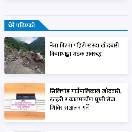
धेरै पढिएको
नेता भिरमा पहिरो खस्दा खाँदबारी–
किमाथाङ्का सडक अवरुद्ध
सिलिचोङ गाउँपालिकाले खाँदबारी,
इटहरी र काठमाडौंमा घुम्ती सेवा
शिविर सञ्चालन गर्ने