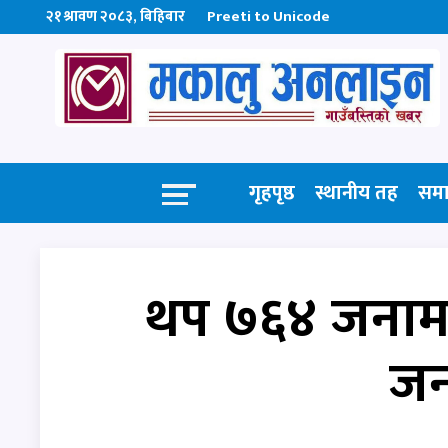
२१ श्रावण २०८३, बिहिबार
Preeti to Unicode
गृहपृष्ठ
स्थानीय तह
सम
थप ७६४ जनामा
जना