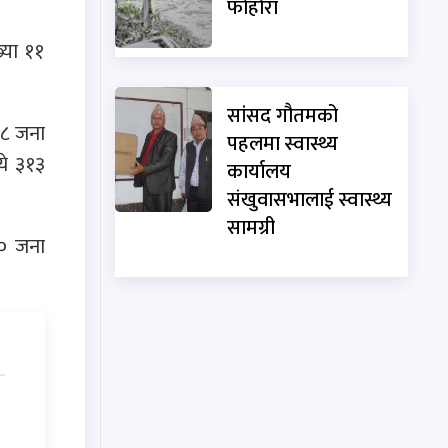
फोहोरा
्या ११
सांसद गौतमको
२८ जना
पहलमा स्वास्थ्य
ये ३१३
कार्यालय
संखुवासभालाई स्वास्थ्य
सामग्री
५० जना