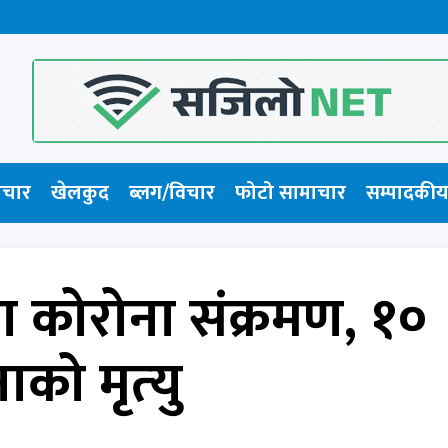
ाचार
खेलकुद
ब्लग/विचार
फोटो सामाचार​
सम्पादकीय
 कोरोना संक्रमण, १०
को मृत्‍यु