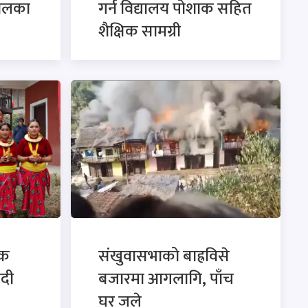
ालका
गर्न विद्यालय पोशाक सहित
शैक्षिक सामग्री
िक
संखुवासभाको बाह्रविसे
ादी
बजारमा आगलागि, पाँच
घर जले