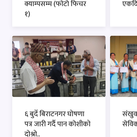
क्याम्पसम्म (फोटाे फिचर
एकदि
१)
६ बुदेँ बिराटनगर घोषणा
संखु
पत्र जारी गर्दै पान काेशीको
सेविक
दोश्रो..