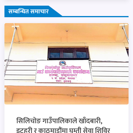
सम्बन्धित समाचार
सिलिचोङ गाउँपालिकाले खाँदबारी,
इटहरी र काठमाडौंमा घुम्ती सेवा शिविर