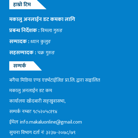
हाम्रो टिम
मकालु अनलाईन डट कमका लागि
प्रबन्ध निर्देशक :
विमला गुरुङ
सम्पादक :
ध्यान कुलुङ
सहसम्पादक :
चक्र गुरुङ
सम्पर्क
बगैंचा मिडिया एण्ड एडर्भटाईजिङ प्रा.लि. द्वारा सञ्चालित
मकालु अनलाईन डट कम
कार्यालयः खाँदबारी सङ्खुवासभा,
सम्पर्क नम्बरः ९८५२०५८१९४
ईमेलः
info.makaluonline@gmail.com
सुचना विभाग दर्ता नंः ३२३७-२०७८/७९