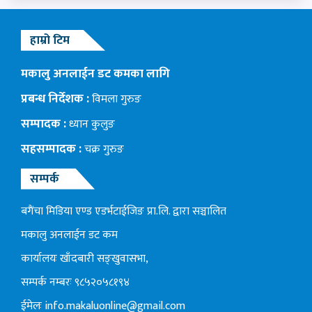
हाम्रो टिम
मकालु अनलाईन डट कमका लागि
प्रबन्ध निर्देशक :
विमला गुरुङ
सम्पादक :
ध्यान कुलुङ
सहसम्पादक :
चक्र गुरुङ
सम्पर्क
बगैंचा मिडिया एण्ड एडर्भटाईजिङ प्रा.लि. द्वारा सञ्चालित
मकालु अनलाईन डट कम
कार्यालयः खाँदबारी सङ्खुवासभा,
सम्पर्क नम्बरः ९८५२०५८१९४
ईमेलः
info.makaluonline@gmail.com