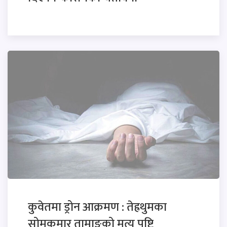
कुवेतमा ड्रोन आक्रमण : तेह्रथुमका
सोमकुमार तामाङको मृत्यु पुष्टि