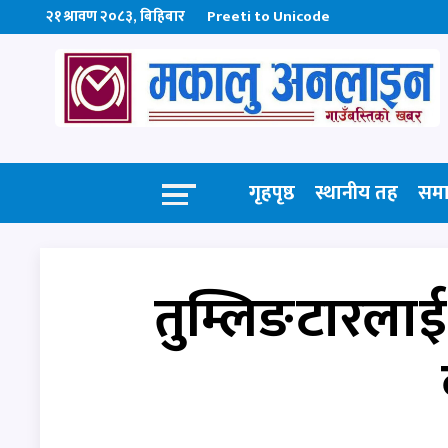
२१ श्रावण २०८३, बिहिबार
Preeti to Unicode
गृहपृष्ठ
स्थानीय तह
सम
तुम्लिङटारलाई 