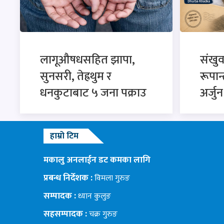
लागूऔषधसहित झापा,
संखु
सुनसरी, तेह्रथुम र
रूपान
धनकुटाबाट ५ जना पक्राउ
अर्जु
हाम्रो टिम
मकालु अनलाईन डट कमका लागि
प्रबन्ध निर्देशक :
विमला गुरुङ
सम्पादक :
ध्यान कुलुङ
सहसम्पादक :
चक्र गुरुङ