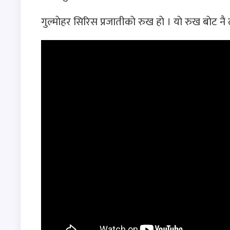
गुल्माेहर सिरिस प्रजातीकाे रुख हाे । याे रुख बाेट नै