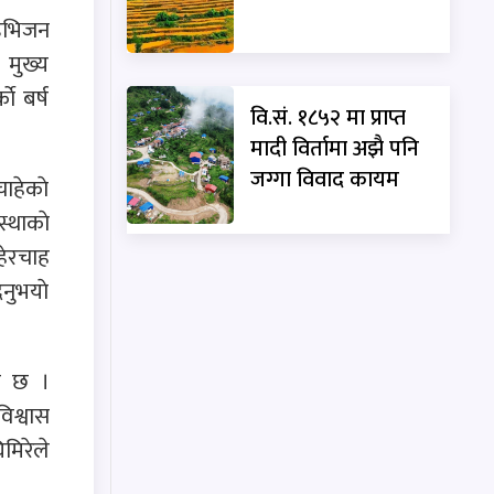
डिभिजन
 मुख्य
े बर्ष
वि.सं. १८५२ मा प्राप्त
मादी विर्तामा अझै पनि
जग्गा विवाद कायम
ाहेकाे
्थाकाे
हेरचाह
नुभयाे
षा छ ।
िश्वास
िमिरेले