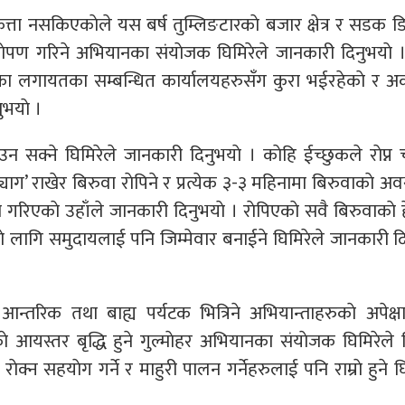
तकत्ता नसकिएकाेले यस बर्ष तुम्लिङटारकाे बजार क्षेत्र र सडक 
षराेपण गरिने अभियानका संयाेजक घिमिरेले जानकारी दिनुभयाे ।
 लगायतका सम्बन्धित कार्यालयहरुसँग कुरा भईरहेकाे र अर्का
भयाे ।
सक्ने घिमिरेले जानकारी दिनुभयाे । काेहि ईच्छुकले राेप्न च
ग’ राखेर बिरुवा राेपिने र प्रत्येक ३-३ महिनामा बिरुवाकाे अवस
 गरिएकाे उहाँले जानकारी दिनुभयाे । राेपिएकाे सवै बिरुवाकाे 
काे लागि समुदायलाई पनि जिम्मेवार बनाईने घिमिरेले जानकारी दि
आन्तरिक तथा बाह्य पर्यटक भित्रिने अभियान्ताहरुकाे अपेक्
काे आयस्तर बृद्धि हुने गुल्माेहर अभियानका संयाेजक घिमिरेले व
राेक्न सहयाेग गर्ने र माहुरी पालन गर्नेहरुलाई पनि राम्राे हुने घ