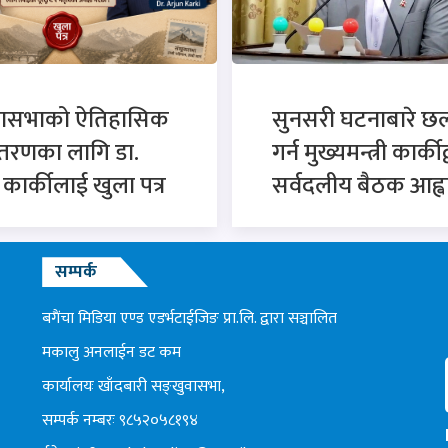
वासभाको ऐतिहासिक
सुनसरी घटनाबारे 
्तरणका लागि डा.
गर्न मुख्यमन्त्री कार्कीद
न कार्कीलाई खुला पत्र
सर्वदलीय बैठक आह्व
सम्पर्क
बगैंचा मिडिया एण्ड एडर्भटाईजिङ प्रा.लि. द्वारा सञ्चालित
मकालु अनलाईन डट कम
कार्यालयः खाँदबारी सङ्खुवासभा,
सम्पर्क नम्बरः ९८५२०५८१९४