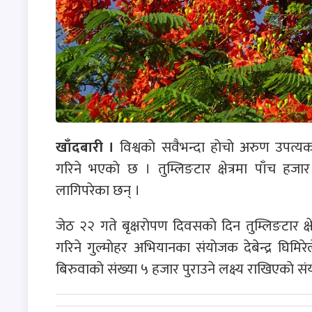
खाँदबारी ।
विश्वकाे सवैभन्दा हाेचाे अरुण उपत्यका
गरिने भएकाे छ । तुम्लिङटार क्षेत्रमा पाँच हजार
लागिपरेका छन् ।
जेठ २२ गते बृक्षराेपण दिवसकाे दिन तुम्लिङटार क्ष
गरिने गुल्माेहर अभियानका संयाेजक देबेन्द्र घिमि
बिरुवाकाे संख्या ५ हजार पुराउने लक्ष्य राखिएकाे