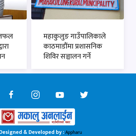
छलफल
महाकुलुङ गाउँपालिकाले
्वारा
काठमाडौंमा प्रशासनिक
ान
शिविर सञ्चालन गर्ने
Designed & Developed by :
Appharu