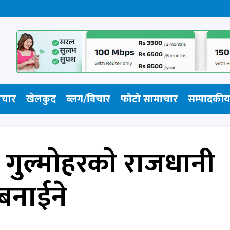
ाचार
खेलकुद
ब्लग/विचार
फोटो सामाचार​
सम्पादकीय
गुल्माेहरकाे राजधानी
बनाईने