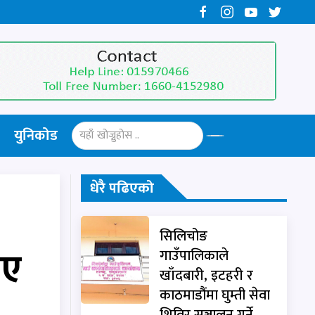
युनिकोड
धेरै पढिएको
सिलिचोङ
भए
गाउँपालिकाले
खाँदबारी, इटहरी र
काठमाडौंमा घुम्ती सेवा
शिविर सञ्चालन गर्ने