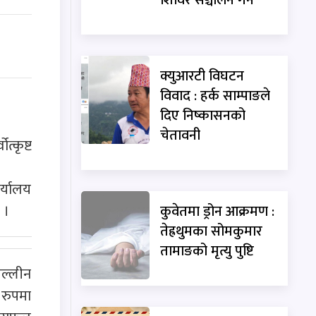
क्युआरटी विघटन
विवाद : हर्क साम्पाङले
दिए निष्कासनको
चेतावनी
्कृष्ट
र्यालय
 ।
कुवेतमा ड्रोन आक्रमण :
तेह्रथुमका सोमकुमार
तामाङको मृत्यु पुष्टि
तल्लीन
 रुपमा