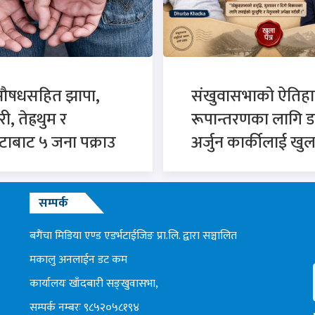
औषधसहित झापा,
संखुवासभाको ऐतिह
, तेह्रथुम र
रूपान्तरणका लागि ड
टाबाट ५ जना पक्राउ
अर्जुन कार्कीलाई खुला
सम्पर्क
बगैंचा मिडिया एण्ड एडर्भटाईजिङ प्रा.लि. द्वारा सञ्चालित
मकालु अनलाईन डट कम
कार्यालयः खाँदबारी सङ्खुवासभा,
सम्पर्क नम्बरः ९८५२०५८१९४