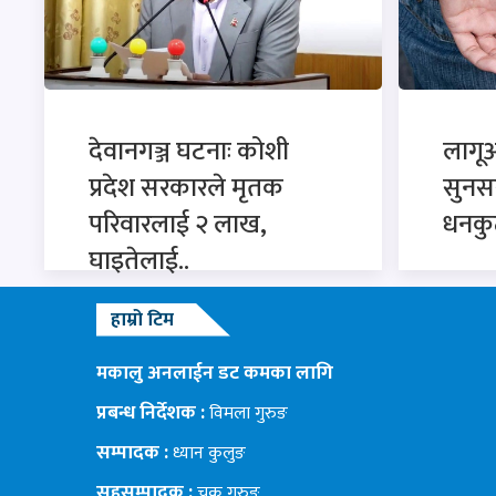
देवानगञ्ज घटनाः कोशी
लागू
प्रदेश सरकारले मृतक
सुनसरी
परिवारलाई २ लाख,
धनकु
घाइतेलाई..
हाम्रो टिम
मकालु अनलाईन डट कमका लागि
प्रबन्ध निर्देशक :
विमला गुरुङ
सम्पादक :
ध्यान कुलुङ
सहसम्पादक :
चक्र गुरुङ