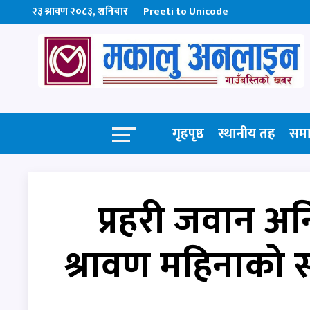
२३ श्रावण २०८३, शनिबार
Preeti to Unicode
गृहपृष्ठ
स्थानीय तह
सम
प्रहरी जवान अन
श्रावण महिनाको सर्