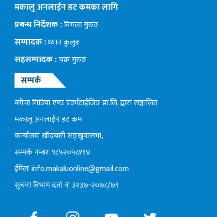
मकालु अनलाईन डट कमका लागि
प्रबन्ध निर्देशक :
विमला गुरुङ
सम्पादक :
ध्यान कुलुङ
सहसम्पादक :
चक्र गुरुङ
सम्पर्क
बगैंचा मिडिया एण्ड एडर्भटाईजिङ प्रा.लि. द्वारा सञ्चालित
मकालु अनलाईन डट कम
कार्यालयः खाँदबारी सङ्खुवासभा,
सम्पर्क नम्बरः ९८५२०५८१९४
ईमेलः
info.makaluonline@gmail.com
सुचना विभाग दर्ता नंः ३२३७-२०७८/७९