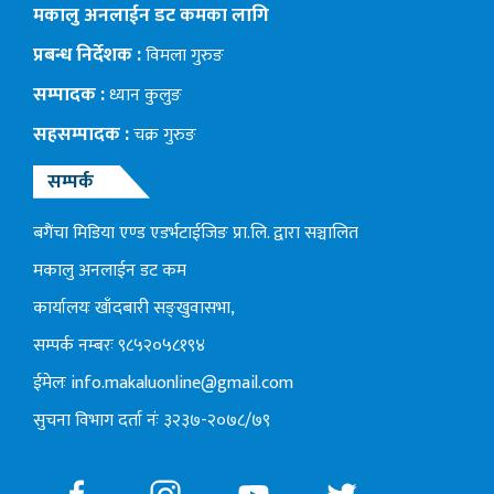
मकालु अनलाईन डट कमका लागि
प्रबन्ध निर्देशक :
विमला गुरुङ
सम्पादक :
ध्यान कुलुङ
सहसम्पादक :
चक्र गुरुङ
सम्पर्क
बगैंचा मिडिया एण्ड एडर्भटाईजिङ प्रा.लि. द्वारा सञ्चालित
मकालु अनलाईन डट कम
कार्यालयः खाँदबारी सङ्खुवासभा,
सम्पर्क नम्बरः ९८५२०५८१९४
ईमेलः
info.makaluonline@gmail.com
सुचना विभाग दर्ता नंः ३२३७-२०७८/७९