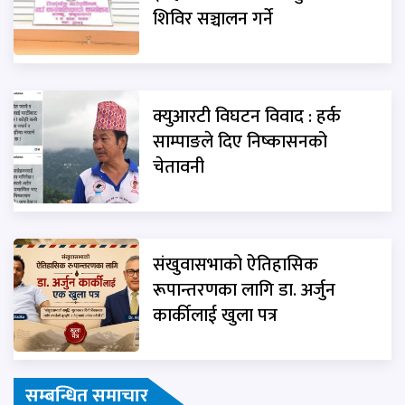
शिविर सञ्चालन गर्ने
क्युआरटी विघटन विवाद : हर्क
साम्पाङले दिए निष्कासनको
चेतावनी
संखुवासभाको ऐतिहासिक
रूपान्तरणका लागि डा. अर्जुन
कार्कीलाई खुला पत्र
सम्बन्धित समाचार