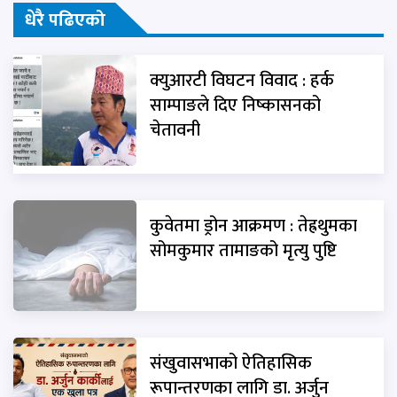
धेरै पढिएको
क्युआरटी विघटन विवाद : हर्क
साम्पाङले दिए निष्कासनको
चेतावनी
कुवेतमा ड्रोन आक्रमण : तेह्रथुमका
सोमकुमार तामाङको मृत्यु पुष्टि
संखुवासभाको ऐतिहासिक
रूपान्तरणका लागि डा. अर्जुन