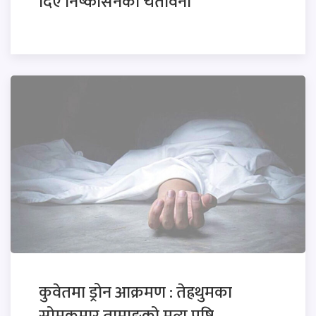
दिए निष्कासनको चेतावनी
कुवेतमा ड्रोन आक्रमण : तेह्रथुमका