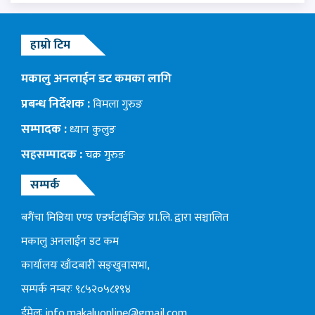
हाम्रो टिम
मकालु अनलाईन डट कमका लागि
प्रबन्ध निर्देशक :
विमला गुरुङ
सम्पादक :
ध्यान कुलुङ
सहसम्पादक :
चक्र गुरुङ
सम्पर्क
बगैंचा मिडिया एण्ड एडर्भटाईजिङ प्रा.लि. द्वारा सञ्चालित
मकालु अनलाईन डट कम
कार्यालयः खाँदबारी सङ्खुवासभा,
सम्पर्क नम्बरः ९८५२०५८१९४
ईमेलः
info.makaluonline@gmail.com