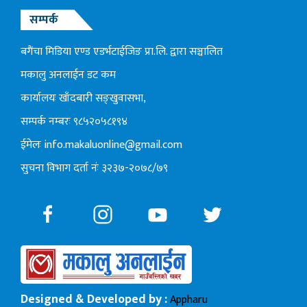
सम्पर्क
बगैंचा मिडिया एण्ड एडर्भटाईजिङ प्रा.लि. द्वारा सञ्चालित
मकालु अनलाईन डट कम
कार्यालयः खाँदबारी सङ्खुवासभा,
सम्पर्क नम्बरः ९८५२०५८१९४
ईमेलः
info.makaluonline@gmail.com
सुचना विभाग दर्ता नंः ३२३७-२०७८/७९
Designed & Developed by :
Appharu