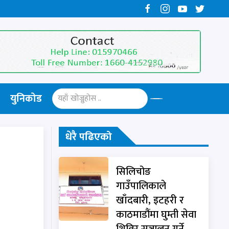
युनिकोड
धेरै पढिएको
सिलिचोङ
गाउँपालिकाले
खाँदबारी, इटहरी र
काठमाडौंमा घुम्ती सेवा
शिविर सञ्चालन गर्ने