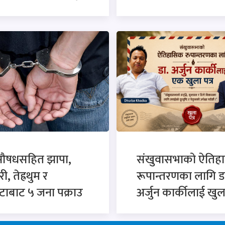
औषधसहित झापा,
संखुवासभाको ऐतिह
, तेह्रथुम र
रूपान्तरणका लागि ड
टाबाट ५ जना पक्राउ
अर्जुन कार्कीलाई खुला