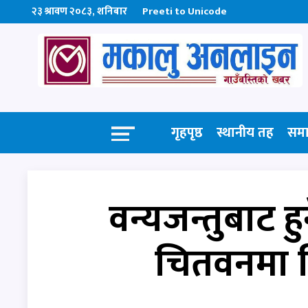
२३ श्रावण २०८३, शनिबार
Preeti to Unicode
गृहपृष्ठ
स्थानीय तह
सम
वन्यजन्तुबाट हु
चितवनमा बि