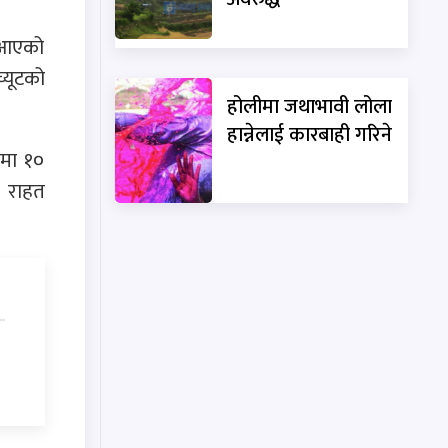
ै आएको
्यूटको
होलीमा जथाभावी लोला
हान्नेलाई कारबाही गरिने
एमा १०
म राहत