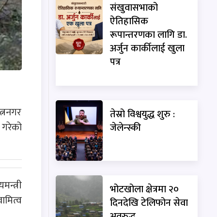
संखुवासभाको
ऐतिहासिक
रूपान्तरणका लागि डा.
अर्जुन कार्कीलाई खुला
पत्र
त्ननगर
तेस्रो विश्वयुद्ध शुरु :
 गरेको
जेलेन्स्की
न्त्री
भोटखोला क्षेत्रमा २०
ामित्व
दिनदेखि टेलिफोन सेवा
अवरुद्ध