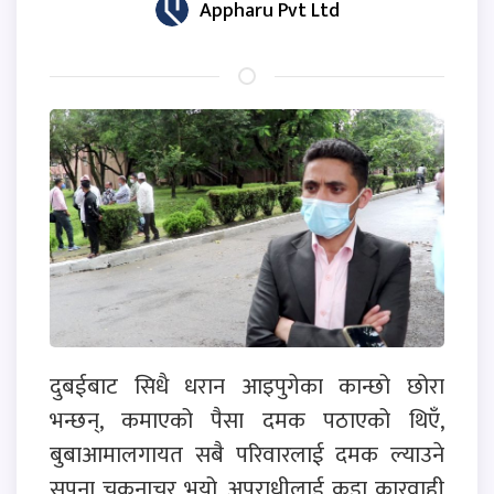
Appharu Pvt Ltd
दुबईबाट सिधै धरान आइपुगेका कान्छो छोरा
भन्छन्, कमाएको पैसा दमक पठाएको थिएँ,
बुबाआमालगायत सबै परिवारलाई दमक ल्याउने
सपना चकनाचुर भयो, अपराधीलाई कडा कारवाही