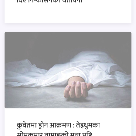
दिए निष्कासनको चेतावनी
कुवेतमा ड्रोन आक्रमण : तेह्रथुमका
सोमकुमार तामाङको मृत्यु पुष्टि