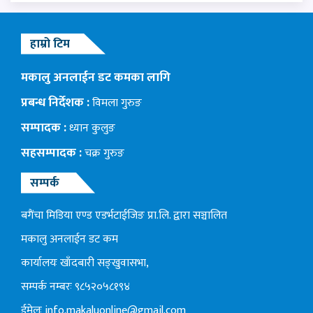
हाम्रो टिम
मकालु अनलाईन डट कमका लागि
प्रबन्ध निर्देशक :
विमला गुरुङ
सम्पादक :
ध्यान कुलुङ
सहसम्पादक :
चक्र गुरुङ
सम्पर्क
बगैंचा मिडिया एण्ड एडर्भटाईजिङ प्रा.लि. द्वारा सञ्चालित
मकालु अनलाईन डट कम
कार्यालयः खाँदबारी सङ्खुवासभा,
सम्पर्क नम्बरः ९८५२०५८१९४
ईमेलः
info.makaluonline@gmail.com