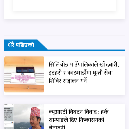
धेरै पढिएको
सिलिचोङ गाउँपालिकाले खाँदबारी,
इटहरी र काठमाडौंमा घुम्ती सेवा
शिविर सञ्चालन गर्ने
क्युआरटी विघटन विवाद : हर्क
साम्पाङले दिए निष्कासनको
चेतावनी