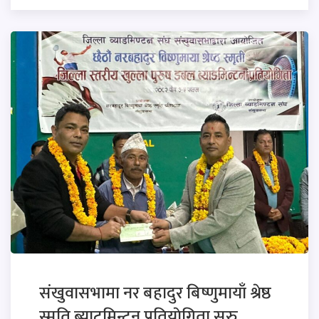
संखुवासभामा नर बहादुर बिष्णुमायाँ श्रेष्ठ
स्मृति ब्याटमिन्टन प्रतियाेगिता सुरु