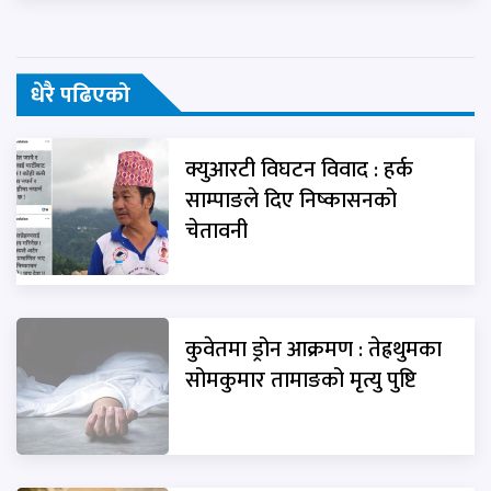
धेरै पढिएको
क्युआरटी विघटन विवाद : हर्क
साम्पाङले दिए निष्कासनको
चेतावनी
कुवेतमा ड्रोन आक्रमण : तेह्रथुमका
सोमकुमार तामाङको मृत्यु पुष्टि