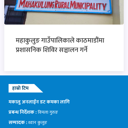
महाकुलुङ गाउँपालिकाले काठमाडौंमा
प्रशासनिक शिविर सञ्चालन गर्ने
हाम्रो टिम
मकालु अनलाईन डट कमका लागि
प्रबन्ध निर्देशक :
विमला गुरुङ
सम्पादक :
ध्यान कुलुङ