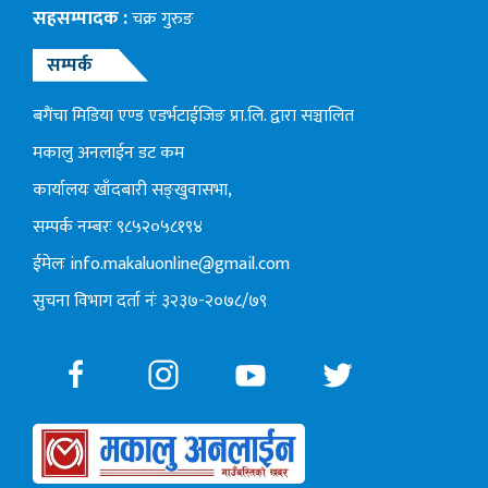
सहसम्पादक :
चक्र गुरुङ
सम्पर्क
बगैंचा मिडिया एण्ड एडर्भटाईजिङ प्रा.लि. द्वारा सञ्चालित
मकालु अनलाईन डट कम
कार्यालयः खाँदबारी सङ्खुवासभा,
सम्पर्क नम्बरः ९८५२०५८१९४
ईमेलः
info.makaluonline@gmail.com
सुचना विभाग दर्ता नंः ३२३७-२०७८/७९