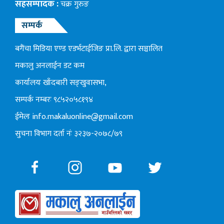
सहसम्पादक :
चक्र गुरुङ
सम्पर्क
बगैंचा मिडिया एण्ड एडर्भटाईजिङ प्रा.लि. द्वारा सञ्चालित
मकालु अनलाईन डट कम
कार्यालयः खाँदबारी सङ्खुवासभा,
सम्पर्क नम्बरः ९८५२०५८१९४
ईमेलः
info.makaluonline@gmail.com
सुचना विभाग दर्ता नंः ३२३७-२०७८/७९