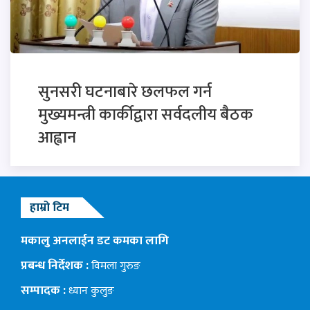
सुनसरी घटनाबारे छलफल गर्न
मुख्यमन्त्री कार्कीद्वारा सर्वदलीय बैठक
आह्वान
हाम्रो टिम
मकालु अनलाईन डट कमका लागि
प्रबन्ध निर्देशक :
विमला गुरुङ
सम्पादक :
ध्यान कुलुङ