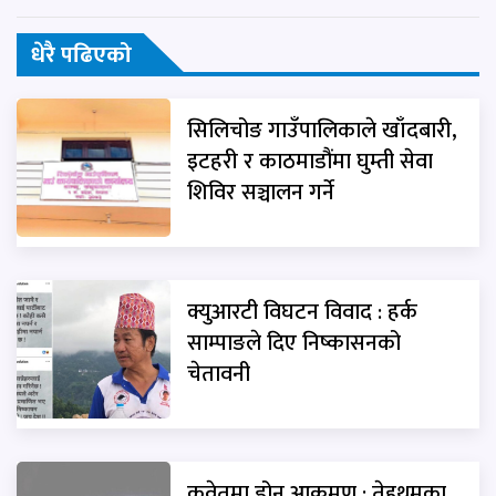
धेरै पढिएको
सिलिचोङ गाउँपालिकाले खाँदबारी,
इटहरी र काठमाडौंमा घुम्ती सेवा
शिविर सञ्चालन गर्ने
क्युआरटी विघटन विवाद : हर्क
साम्पाङले दिए निष्कासनको
चेतावनी
कुवेतमा ड्रोन आक्रमण : तेह्रथुमका