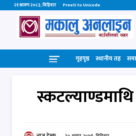
२१ श्रावण २०८३, बिहिबार
Preeti to Unicode
गृहपृष्ठ
स्थानीय तह
सम
स्कटल्याण्डमाथ
न्युज डेस्क
३० असार २०७९, बिहिबार