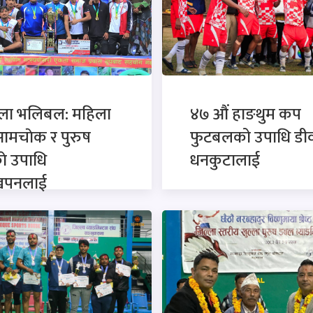
ला भलिबल: महिला
४७ औं हाङथुम कप
आमचाेक र पुरुष
फुटबलको उपाधि डी
ाे उपाधि
धनकुटालाई
खपनलाई