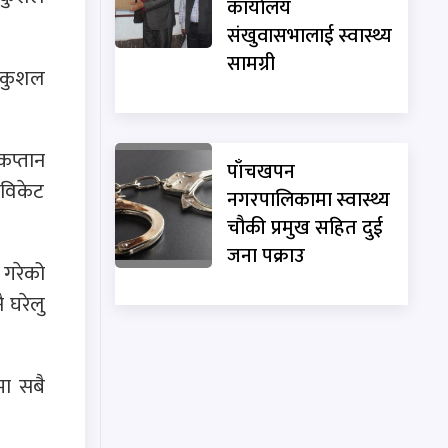
कार्यालय
संखुवासभालाई स्वास्थ्य
सामग्री
। कुशल
कप्तान
पाँचखपन
 विकेट
नगरपालिकामा स्वास्थ्य
चौकी प्रमुख सहित दुई
जना पक्राउ
गरेको
 घरेलु
मा सबै