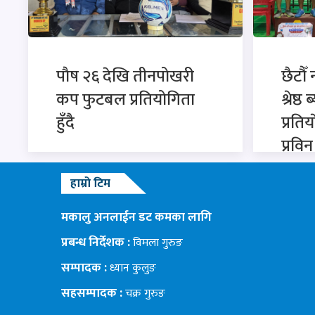
पाैष २६ देखि तीनपोखरी
छैटाैँ
कप फुटबल प्रतियोगिता
श्रेष्ठ
हुँदै
प्रति
प्रवि
हाम्रो टिम
मकालु अनलाईन डट कमका लागि
प्रबन्ध निर्देशक :
विमला गुरुङ
सम्पादक :
ध्यान कुलुङ
सहसम्पादक :
चक्र गुरुङ