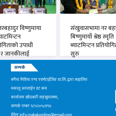
 नरबहादुर विष्णुमाया
संखुवासभामा नर बहा
 ब्याटमिन्टन
बिष्णुमायाँ श्रेष्ठ स्मृति
याेगिताकाे उपाधी
ब्याटमिन्टन प्रतियाेगि
न र जानकीलाई
सुरु
सम्पर्क
बगैंचा मिडिया एण्ड एडर्भटाईजिङ प्रा.लि. द्वारा सञ्चालित
मकालु अनलाईन डट कम
कार्यालयः खाँदबारी सङ्खुवासभा,
सम्पर्क नम्बरः ९८५२०५८१९४
ईमेलः
info.makaluonline@gmail.com