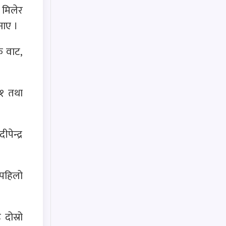
 मिलेर
नाए ।
क वाट,
१ तथा
ेन्द्र
 पहिलो
दोस्रो