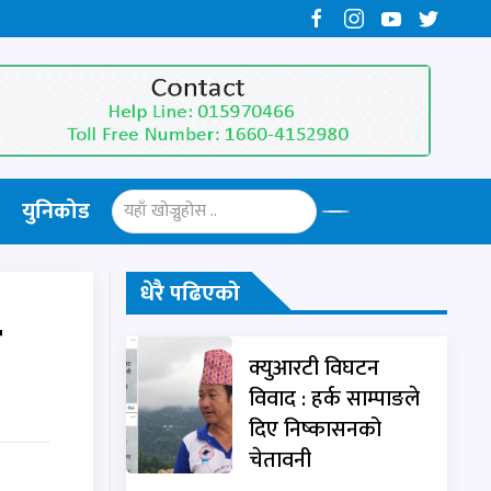
युनिकोड
धेरै पढिएको
त
क्युआरटी विघटन
विवाद : हर्क साम्पाङले
दिए निष्कासनको
चेतावनी