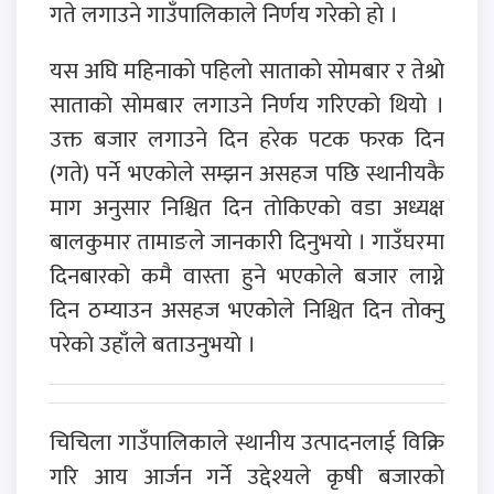
गते लगाउने गाउँपालिकाले निर्णय गरेकाे हाे ।
यस अघि महिनाकाे पहिलाे साताकाे साेमबार र तेश्राे
साताकाे साेमबार लगाउने निर्णय गरिएकाे थियाे ।
उक्त बजार लगाउने दिन हरेक पटक फरक दिन
(गते) पर्ने भएकाेले सम्झन असहज पछि स्थानीयकै
माग अनुसार निश्चित दिन ताेकिएकाे वडा अध्यक्ष
बालकुमार तामाङले जानकारी दिनुभयाे । गाउँघरमा
दिनबारकाे कमै वास्ता हुने भएकाेले बजार लाग्ने
दिन ठम्याउन असहज भएकाेले निश्चित दिन ताेक्नु
परेकाे उहाँले बताउनुभयाे ।
चिचिला गाउँपालिकाले स्थानीय उत्पादनलाई विक्रि
गरि आय आर्जन गर्ने उद्देश्यले कृषी बजारकाे