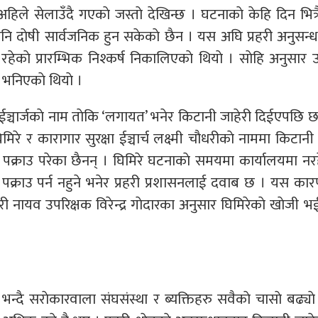
ले सेलाउँदै गएकाे जस्ताे देखिन्छ । घटनाकाे केहि दिन भित्रै
पनि दाेषी सार्वजनिक हुन सकेकाे छैन । यस अघि प्रहरी अनुसन्
ेकाे प्रारम्भिक निश्कर्ष निकालिएकाे थियाे । साेहि अनुसार 
 भनिएकाे थियाे ।
ा ईञ्चार्जकाे नाम ताेकि ‘लगायत’ भनेर किटानी जाहेरी दिईएपछि 
मिरे र कारागार सुरक्षा ईञ्चार्च लक्ष्मी चाैधरीकाे नाममा किटानी
पक्राउ परेका छैनन् । घिमिरे घटनाकाे समयमा कार्यालयमा नरह
 पक्राउ पर्न नहुने भनेर प्रहरी प्रशासनलाई दवाब छ । यस का
रहरी नायव उपरिक्षक विरेन्द्र गाेदारका अनुसार घिमिरेकाे खाेजी भ
दै सराेकारवाला संघसंस्था र ब्यक्तिहरु सवैकाे चासाे बढ्या