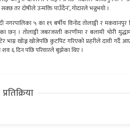
्छ तर दाेषीले उन्मक्ति पाउँदैन’, गाेदारले भन्नुभयाे ।
ादी नगरपालिका ५ का १९ बर्षीय विनाेद ताेलाङ्गी र मकवानपुर 
छन् । ताेलाङ्गी जबरजस्ती करणीमा र बलामी चाेरी मुद्धा
र भाग्न खाेज्न खाेजेपछि कुटपिट गरिएकाे प्रहरीले दावी गर्दै आ
े शव ६ दिन पछि परिवारले बुझेका थिए ।
प्रतिक्रिया