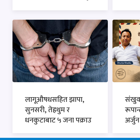
लागूऔषधसहित झापा,
संखु
सुनसरी, तेह्रथुम र
रूपान
धनकुटाबाट ५ जना पक्राउ
अर्जु