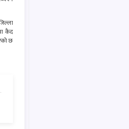
जिल्ला
मा कैद
एकाे छ