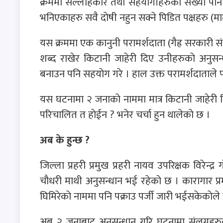
क्रममा सल्लाहकार तथा सहयाेगीहरुकाे संख्या पनि अ
भनिएकाहरु सवै दाेषी नहुन सक्ने पिडित पक्षहरु (म
यस क्रममा एक कानुनी परामर्शदाता (गैह्र सरकारी संस्
शब्द राखेर किटानी जाहेरी दिए उनीहरुकाे अनुसन
बनाउन पनि सहयाेग गरे । हाल उक्त परामर्शदाताले 
यस घटनामा २ जनाकाे नाममा मात्र किटानी जाहेरी द
परिचालित त हाेईन ? भनेर चर्चा हुन थालेकाे छ ।
अब के हुन्छ ?
जिल्ला प्रहरी प्रमुख प्रहरी नायव उपरिक्षक विरेन्द्
चाैधरी माथी अनुसन्धान भई रहेकाे छ । कारागार प्र
घिमिरेकाे नाममा पनि पक्राउ पर्जी जारी भईसकेकाेले
अब २ जनाबाट अनुसन्धान गरि घटनामा संलग्नहरुला