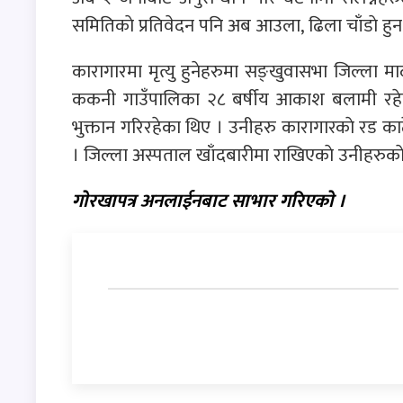
समितिकाे प्रतिवेदन पनि अब आउला, ढिला चाँडाे हुन सक
कारागारमा मृत्यु हुनेहरुमा सङ्खुवासभा जिल्ला म
ककनी गाउँपालिका २८ बर्षीय आकाश बलामी रहेका 
भुक्तान गरिरहेका थिए । उनीहरु कारागारकाे रड काटे
। जिल्ला अस्पताल खाँदबारीमा राखिएकाे उनीहरुका
गाेरखापत्र अनलाईनबाट साभार गरिएकाे ।