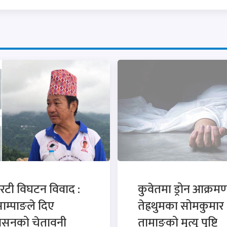
रटी विघटन विवाद :
कुवेतमा ड्रोन आक्रमण
साम्पाङले दिए
तेह्रथुमका सोमकुमार
कासनको चेतावनी
तामाङको मृत्यु पुष्टि