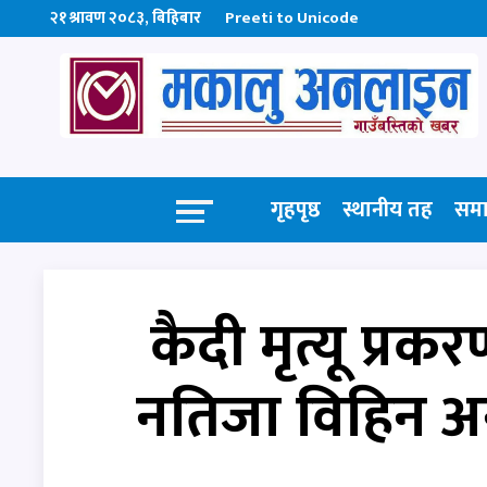
२१ श्रावण २०८३, बिहिबार
Preeti to Unicode
गृहपृष्ठ
स्थानीय तह
सम
कैदी मृत्यू प्रक
नतिजा विहिन अन