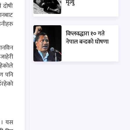
मृत्यु
 दाेषी
धानबाट
उनीहरु
विप्लवद्धारा १० गते
नेपाल बन्दको घोषणा
छानविन
 जाहेरी
ेकाेले
रण पनि
ईरहेकाे
े । यस