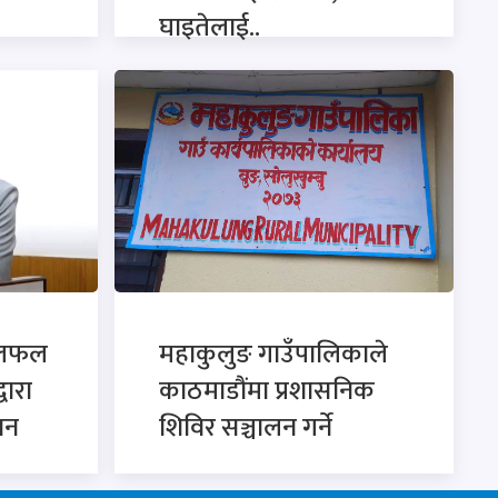
घाइतेलाई..
छलफल
महाकुलुङ गाउँपालिकाले
्वारा
काठमाडौंमा प्रशासनिक
ान
शिविर सञ्चालन गर्ने