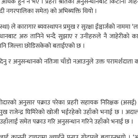
धिक हुने नै भए । प्रहरी श्राेतकाे अनुसन्धानबाट किटानी जाहे
ादी नगरपालिका समेत) काे अभिब्यक्ति थियाे ।
था) ले कारागार ब्यवस्थापन प्रमुख र सुरक्षा ईञ्चार्जकाे नाममा 
्धानबाट अरु तानिने भन्दै सुझाए र उनीहरुले नै जाहेरीकाे 
पनि जिल्ला छाेडिसकेकाे बताईएकाे छ ।
िनु र अनुसन्धानकाे नतिजा चाँडाे नआउनुले उक्त परामर्शदाता 
र गाेदारकाे अनुसार पक्राउ परेका प्रहरी सहायक निरिक्षक (असई) 
मुख राजेन्द्र घिमिरेकाे खाेजी भईरहेकाे उहाँकाे भनाई छ । अद
 उहाँलाई समेत पक्राउ गरि अनुसन्धान गरिने उहाँकाे भनाई छ ।
ई कानुनी दायरामा ल्याईने प्रनाउ गाेदारले बताउनुभयाे । ‘