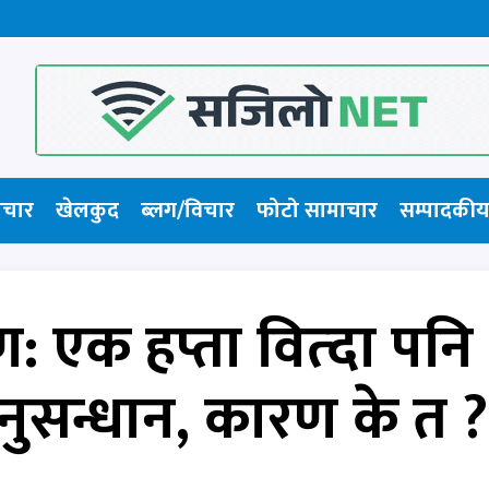
ाचार
खेलकुद
ब्लग/विचार
फोटो सामाचार​
सम्पादकीय
रण: एक हप्ता वित्दा पनि
ुसन्धान, कारण के त ?