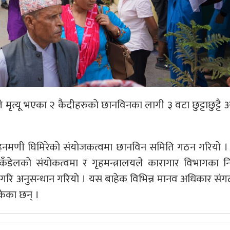
मृत्यू भएका २ कैदीहरुकाे छानविनका लागी ३ वटा छुट्टाछुट्टै 
ेहनमणी घिमिरेकाे संयाेजकत्वमा छानविन समिति गठन गरियाे ।
 कँडेलकाे संयाेकत्वमा र गृहमन्त्रालयले कारागार विभागका नि
गरि अनुसन्धान गरियाे । यस बाहेक विभिन्न मानव अधिकार सं
केका छन् ।