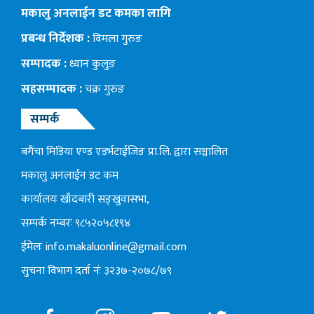
मकालु अनलाईन डट कमका लागि
प्रबन्ध निर्देशक :
विमला गुरुङ
सम्पादक :
ध्यान कुलुङ
सहसम्पादक :
चक्र गुरुङ
सम्पर्क
बगैंचा मिडिया एण्ड एडर्भटाईजिङ प्रा.लि. द्वारा सञ्चालित
मकालु अनलाईन डट कम
कार्यालयः खाँदबारी सङ्खुवासभा,
सम्पर्क नम्बरः ९८५२०५८१९४
ईमेलः
info.makaluonline@gmail.com
सुचना विभाग दर्ता नंः ३२३७-२०७८/७९