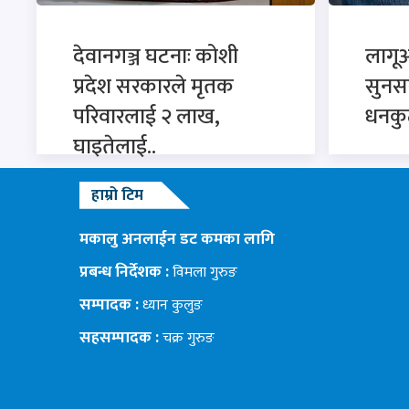
देवानगञ्ज घटनाः कोशी
लागू
प्रदेश सरकारले मृतक
सुनसरी
परिवारलाई २ लाख,
धनकु
घाइतेलाई..
हाम्रो टिम
मकालु अनलाईन डट कमका लागि
प्रबन्ध निर्देशक :
विमला गुरुङ
सम्पादक :
ध्यान कुलुङ
सहसम्पादक :
चक्र गुरुङ