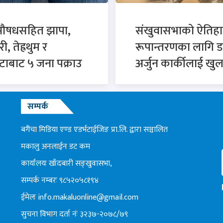
औषधसहित झापा,
संखुवासभाको ऐतिह
, तेह्रथुम र
रूपान्तरणका लागि ड
टाबाट ५ जना पक्राउ
अर्जुन कार्कीलाई खुला
सम्पर्क
बगैंचा मिडिया एण्ड एडर्भटाईजिङ प्रा.लि. द्वारा सञ्चालित
मकालु अनलाईन डट कम
कार्यालयः खाँदबारी सङ्खुवासभा,
सम्पर्क नम्बरः ९८५२०५८१९४
ईमेलः
info.makaluonline@gmail.com
सुचना विभाग दर्ता नंः ३२३७-२०७८/७९