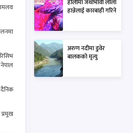
होलीमा जथाभावी लोला
 दशमलव
हान्नेलाई कारबाही गरिने
चालनमा
अरुण नदीमा डुवेर
 रिसिभ
बालकको मृत्यु
 नेपाल
 दैनिक
प्रमुख