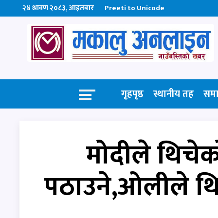
२४ श्रावण २०८३, आइतबार
Preeti to Unicode
गृहपृष्ठ
स्थानीय तह
सम
मोदीले थिचेक
पठाउने,ओलीले थिच