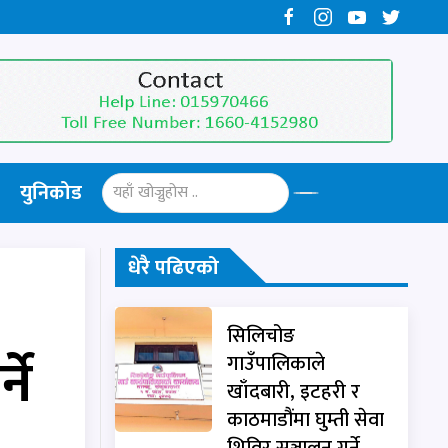
युनिकोड
धेरै पढिएको
सिलिचोङ
ने
गाउँपालिकाले
खाँदबारी, इटहरी र
काठमाडौंमा घुम्ती सेवा
शिविर सञ्चालन गर्ने