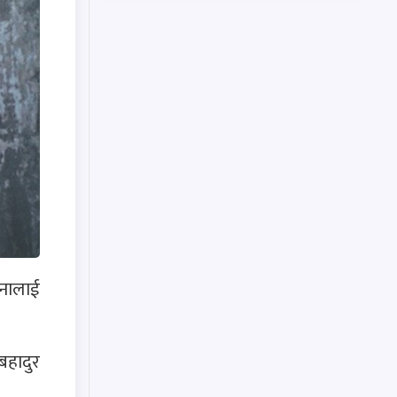
जनालाई
हादुर