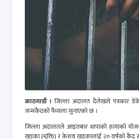
काठमाडौं ।
जिल्ला अदालत दैलेखले पत्रकार डेके
जन्मकैदको फैसला सुनाएको छ ।
जिल्ला अदालतले आइतबार थापाको हत्याको योज
खड्का (मुक्ति) र केशव खड्कालाई २० वर्षको कैद सजा