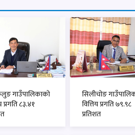
ुलुङ गाउँपालिकाको
सिलीचोङ गाउँपालि
ीय प्रगति ८३.४१
वित्तिय प्रगति ७९.९८
शत
प्रतिशत