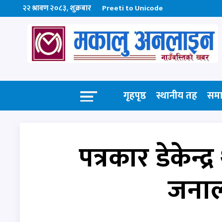
२२ श्रावण २०८३, शुक्रबार
Preeti to Unicode
गृहपृष्ठ
स्थानीय तह
सम
पत्रकार डेकेन्द्
जनाल