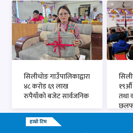
सिलीचोङ गाउँपालिकाद्वारा
सिली
४८ करोड ६९ लाख
१९औँ 
रुपैयाँको बजेट सार्वजनिक
तथा क
छलफ
हाम्रो टिम