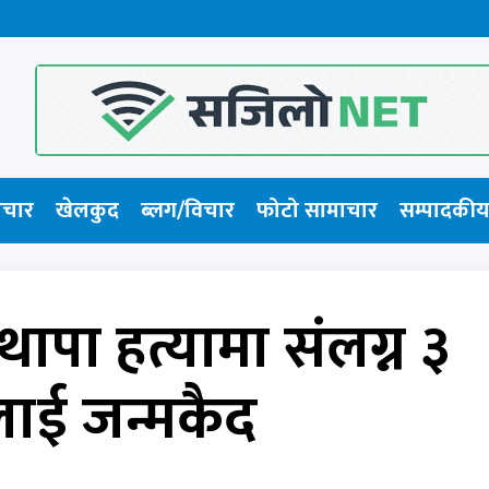
ाचार
खेलकुद
ब्लग/विचार
फोटो सामाचार​
सम्पादकीय
र थापा हत्यामा संलग्न ३
ाई जन्मकैद