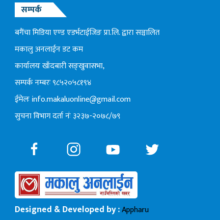
सम्पर्क
बगैंचा मिडिया एण्ड एडर्भटाईजिङ प्रा.लि. द्वारा सञ्चालित
मकालु अनलाईन डट कम
कार्यालयः खाँदबारी सङ्खुवासभा,
सम्पर्क नम्बरः ९८५२०५८१९४
ईमेलः
info.makaluonline@gmail.com
सुचना विभाग दर्ता नंः ३२३७-२०७८/७९
Designed & Developed by :
Appharu