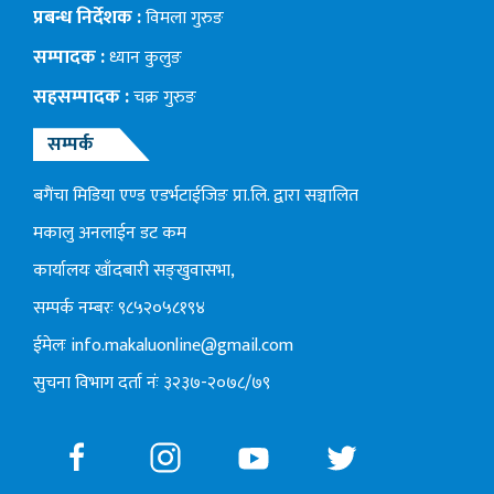
प्रबन्ध निर्देशक :
विमला गुरुङ
सम्पादक :
ध्यान कुलुङ
सहसम्पादक :
चक्र गुरुङ
सम्पर्क
बगैंचा मिडिया एण्ड एडर्भटाईजिङ प्रा.लि. द्वारा सञ्चालित
मकालु अनलाईन डट कम
कार्यालयः खाँदबारी सङ्खुवासभा,
सम्पर्क नम्बरः ९८५२०५८१९४
ईमेलः
info.makaluonline@gmail.com
सुचना विभाग दर्ता नंः ३२३७-२०७८/७९