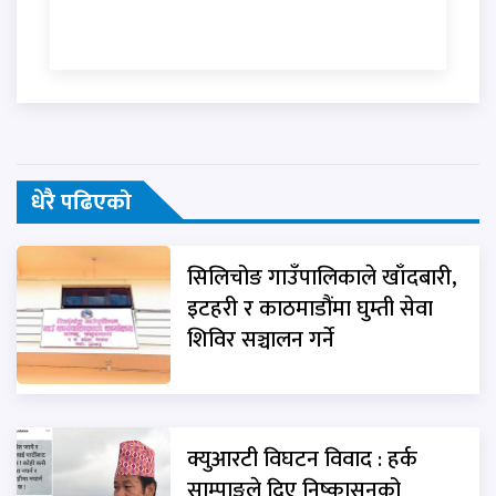
धेरै पढिएको
सिलिचोङ गाउँपालिकाले खाँदबारी,
इटहरी र काठमाडौंमा घुम्ती सेवा
शिविर सञ्चालन गर्ने
क्युआरटी विघटन विवाद : हर्क
साम्पाङले दिए निष्कासनको