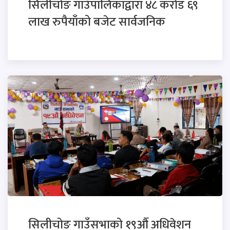
सिलीचोङ गाउँपालिकाद्वारा ४८ करोड ६९
लाख रुपैयाँको बजेट सार्वजनिक
सिलीचोङ गाउँसभाको १९औँ अधिवेशन