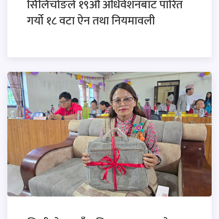
सिलिचोङले १९औँ अधिवेशनबाट पारित
गर्यो १८ वटा ऐन तथा नियमावली