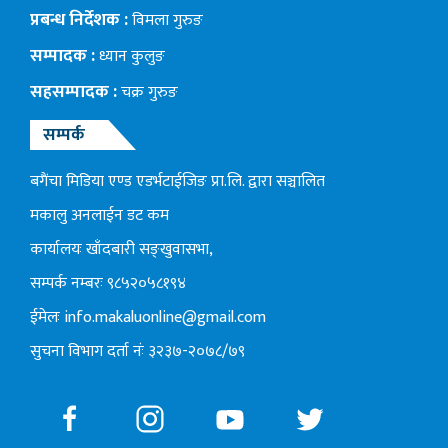
प्रबन्ध निर्देशक :
विमला गुरुङ
सम्पादक :
ध्यान कुलुङ
सहसम्पादक :
चक्र गुरुङ
सम्पर्क
बगैंचा मिडिया एण्ड एडर्भटाईजिङ प्रा.लि. द्वारा सञ्चालित
मकालु अनलाईन डट कम
कार्यालयः खाँदबारी सङ्खुवासभा,
सम्पर्क नम्बरः ९८५२०५८१९४
ईमेलः
info.makaluonline@gmail.com
सुचना विभाग दर्ता नंः ३२३७-२०७८/७९