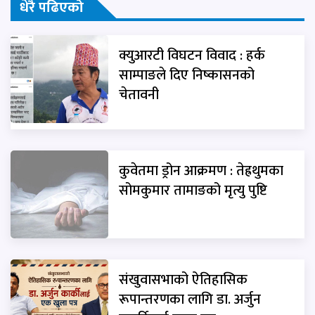
धेरै पढिएको
क्युआरटी विघटन विवाद : हर्क
साम्पाङले दिए निष्कासनको
चेतावनी
कुवेतमा ड्रोन आक्रमण : तेह्रथुमका
सोमकुमार तामाङको मृत्यु पुष्टि
संखुवासभाको ऐतिहासिक
रूपान्तरणका लागि डा. अर्जुन