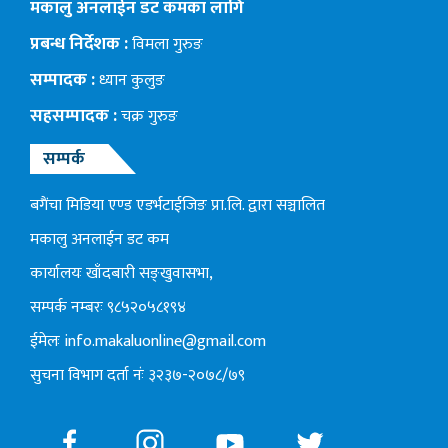
मकालु अनलाईन डट कमका लागि
प्रबन्ध निर्देशक :
विमला गुरुङ
सम्पादक :
ध्यान कुलुङ
सहसम्पादक :
चक्र गुरुङ
सम्पर्क
बगैंचा मिडिया एण्ड एडर्भटाईजिङ प्रा.लि. द्वारा सञ्चालित
मकालु अनलाईन डट कम
कार्यालयः खाँदबारी सङ्खुवासभा,
सम्पर्क नम्बरः ९८५२०५८१९४
ईमेलः
info.makaluonline@gmail.com
सुचना विभाग दर्ता नंः ३२३७-२०७८/७९