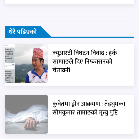
धेरै पढिएको
क्युआरटी विघटन विवाद : हर्क
साम्पाङले दिए निष्कासनको
चेतावनी
कुवेतमा ड्रोन आक्रमण : तेह्रथुमका
सोमकुमार तामाङको मृत्यु पुष्टि